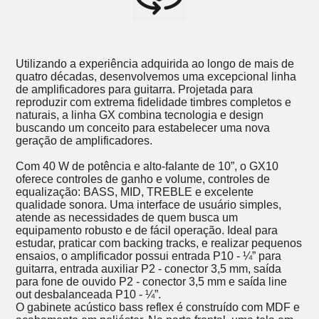
Clique duas vezes para visualizar em Tela Cheia
Utilizando a experiência adquirida ao longo de mais de
quatro décadas, desenvolvemos uma excepcional linha
de amplificadores para guitarra. Projetada para
reproduzir com extrema fidelidade timbres completos e
naturais, a linha GX combina tecnologia e design
buscando um conceito para estabelecer uma nova
geração de amplificadores.
Com 40 W de potência e alto-falante de 10”, o GX10
oferece controles de ganho e volume, controles de
equalização: BASS, MID, TREBLE e excelente
qualidade sonora. Uma interface de usuário simples,
atende as necessidades de quem busca um
equipamento robusto e de fácil operação. Ideal para
estudar, praticar com backing tracks, e realizar pequenos
ensaios, o amplificador possui entrada P10 - ¼” para
guitarra, entrada auxiliar P2 - conector 3,5 mm, saída
para fone de ouvido P2 - conector 3,5 mm e saída line
out desbalanceada P10 - ¼”.
O gabinete acústico bass reflex é construído com MDF e