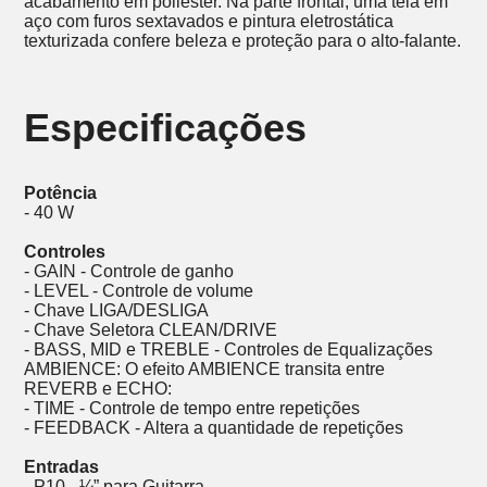
acabamento em poliéster. Na parte frontal, uma tela em
aço com furos sextavados e pintura eletrostática
texturizada confere beleza e proteção para o alto-falante.
Especificações
Potência
- 40 W
Controles
- GAIN - Controle de ganho
- LEVEL - Controle de volume
- Chave LIGA/DESLIGA
- Chave Seletora CLEAN/DRIVE
- BASS, MID e TREBLE - Controles de Equalizações
AMBIENCE: O efeito AMBIENCE transita entre
REVERB e ECHO:
- TIME - Controle de tempo entre repetições
- FEEDBACK - Altera a quantidade de repetições
Entradas
- P10 - ¼” para Guitarra